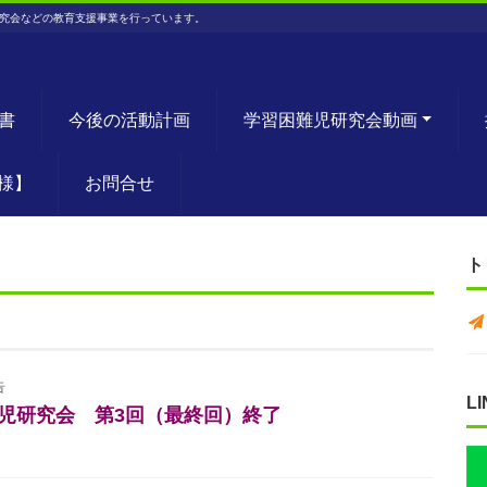
究会などの教育支援事業を行っています。
書
今後の活動計画
学習困難児研究会動画
様】
お問合せ
ト
告
L
難児研究会 第3回（最終回）終了