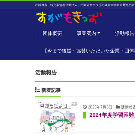
相模原市 特定非営利活動法人｜民間児童クラブの運営や学習困難児の研
団体概要
事業案内
活動報告
【今まで後援・協賛いただいた企業・団体
活動報告
新着記事
2025年7月3日
活動報
2024年度学習困