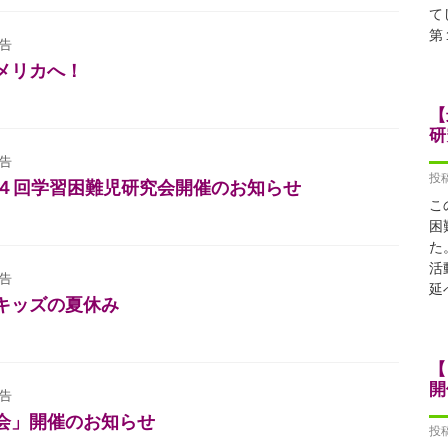
て
第
告
メリカへ！
【
研
告
投稿
第４回学習困難児研究会開催のお知らせ
こ
困
た
活
告
延
キッズの夏休み
【
開
告
会」開催のお知らせ
投稿