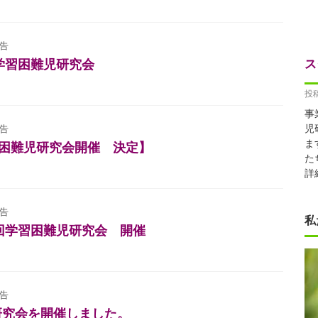
告
ス
度学習困難児研究会
投稿
事
児
告
ま
習困難児研究会開催 決定】
た
詳
告
私
1回学習困難児研究会 開催
告
研究会を開催しました。