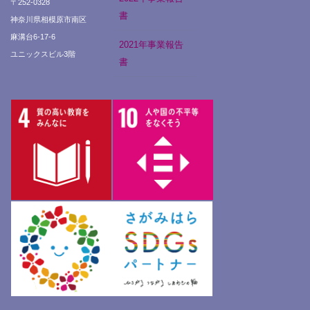
〒252-0328
書
神奈川県相模原市南区
麻溝台6-17-6
2021年事業報告
ユニックスビル3階
書