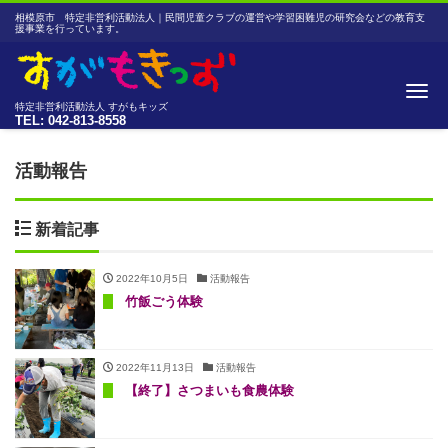
相模原市 特定非営利活動法人｜民間児童クラブの運営や学習困難児の研究会などの教育支
援事業を行っています。
Me
特定非営利活動法人 すがもキッズ
TEL: 042-813-8558
活動報告
新着記事
2022年10月5日
活動報告
竹飯ごう体験
2022年11月13日
活動報告
【終了】さつまいも食農体験