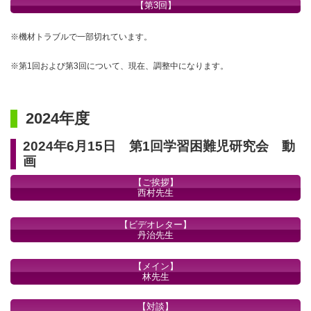
【第3回】
※機材トラブルで一部切れています。
※第1回および第3回について、現在、調整中になります。
2024年度
2024年6月15日 第1回学習困難児研究会 動
画
【ご挨拶】
西村先生
【ビデオレター】
丹治先生
【メイン】
林先生
【対談】