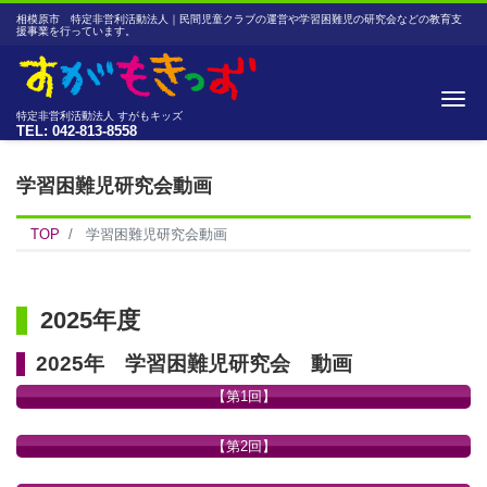
相模原市 特定非営利活動法人｜民間児童クラブの運営や学習困難児の研究会などの教育支
援事業を行っています。
Me
特定非営利活動法人 すがもキッズ
TEL: 042-813-8558
学習困難児研究会動画
TOP
学習困難児研究会動画
2025年度
2025年 学習困難児研究会 動画
【第1回】
【第2回】