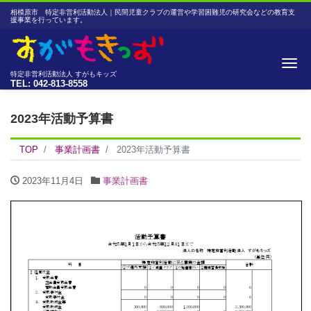
相模原市 特定非営利活動法人｜民間児童クラブの運営や学習困難児の研究会などの教育支
援事業を行っています。
Me
特定非営利活動法人 すがもキッズ
TEL: 042-813-8558
2023年活動予算書
TOP
事業計画書
2023年活動予算書
2023年11月4日
事業計画書