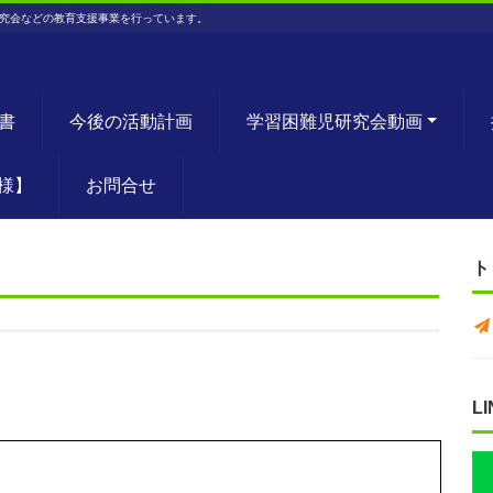
究会などの教育支援事業を行っています。
書
今後の活動計画
学習困難児研究会動画
様】
お問合せ
ト
L
。