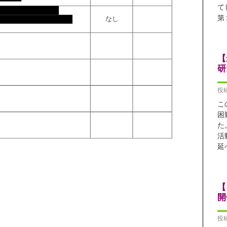
て
第
【
研
投稿
こ
困
た
活
延
【
開
投稿