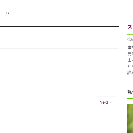
ス
投稿
事
児
ま
た
詳
私
Next »