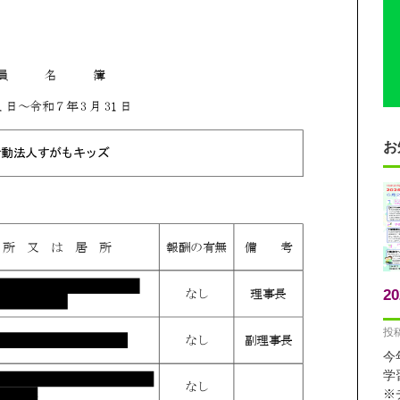
お
2
投稿
今
学
※